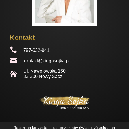
Kontakt

797-632-941

kontakt@kingasojka.pl
Ul.
Nawojowska
160

33-300 Nowy Sącz
Ta strona korzysta z ciasteczek aby świadczyć usługi na