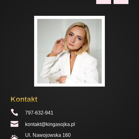
Kontakt

797-632-941

kontakt@kingasojka.pl
Ul.
Nawojowska
160
