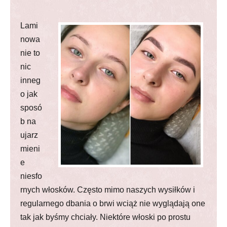
Lami
nowa
nie to
nic
inneg
o jak
sposó
b na
ujarz
mieni
e
niesfo
rnych włosków. Często mimo naszych wysiłków i
regularnego dbania o brwi wciąż nie wyglądają one
tak jak byśmy chciały. Niektóre włoski po prostu